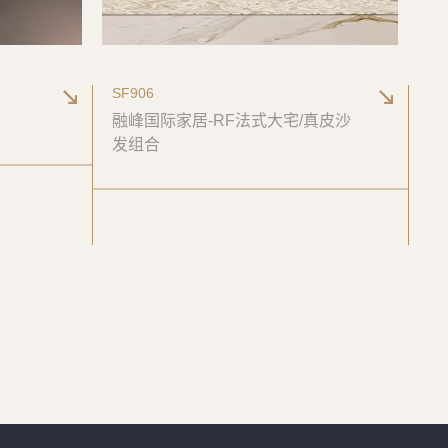
SF906
融峰国际家居-RF法式大宅/真皮沙
发组合