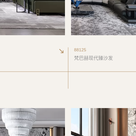
88125
梵巴赫现代臻沙发