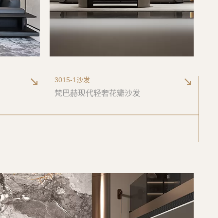
3015-1沙发
梵巴赫现代轻奢花瓣沙发