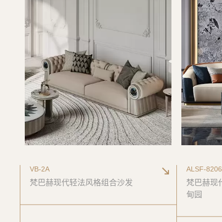
VB-2A
ALSF-8206
梵巴赫现代轻法风格组合沙发
梵巴赫现
甸园