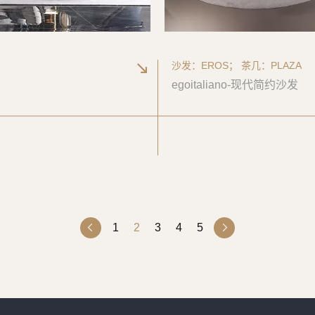
沙发：EROS； 茶几：PLAZA
egoitaliano-现代简约沙发
1
2
3
4
5