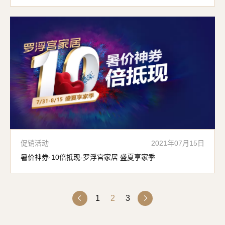
促销活动
2021年07月15日
暑价神券·10倍抵现-罗浮宫家居 盛夏享家季
1
2
3