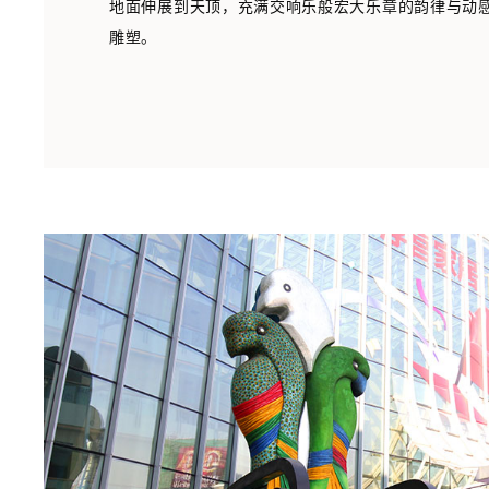
地面伸展到天顶，充满交响乐般宏大乐章的韵律与动
雕塑。