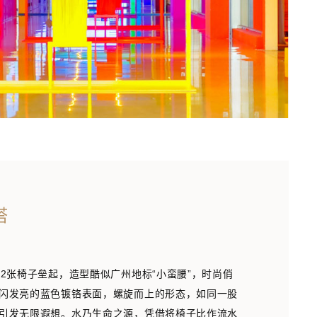
塔
82张椅子垒起，造型酷似广州地标“小蛮腰”，时尚俏
闪发亮的蓝色镀铬表面，螺旋而上的形态，如同一股
引发无限遐想。水乃生命之源，凭借将椅子比作流水