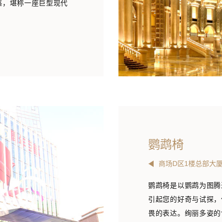
感，堪称一座巨型现代
鹦鹉椅
商场D区1楼总部大
鹦鹉椅是以鹦鹉为图腾
引起您的好奇与试探，
畏的表达。绚丽多姿的