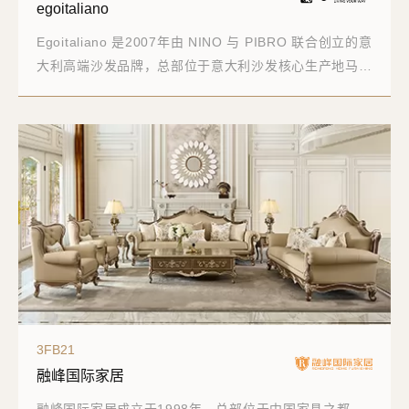
egoitaliano
Egoitaliano 是2007年由 NINO 与 PIBRO 联合创立的意
大利高端沙发品牌，总部位于意大利沙发核心生产地马泰
拉。品牌秉持“Living your way（按你的方式生活）”核
心主张，鼓励消费者追求个性化家居体验，是米兰国际家
具展常年受邀参展品牌。作为100%纯正意大利潮流品
牌，它融合马泰拉传统手工工艺与现代科技，从时尚、艺
术与街头文化中汲取灵感，将传统工艺与现代审美结合，
打造兼具艺术价值与实用功能的产品。品牌用料精挑细选
且善用高科技材料，产品兼具设计美学、人体工学舒适感
与强个性化，支持消费者通过织物、色调、材质等搭配定
制专属沙发。凭借独特设计、高品质与定制服务，
Egoitaliano 在全球高端市场备受青睐，如今在中国高端
家具市场也站稳脚跟，成为追求生活品质与个性表达的消
3FB21
费者及专业人士认可的优质品牌。
融峰国际家居
融峰国际家居成立于1998年，总部位于中国家具之都