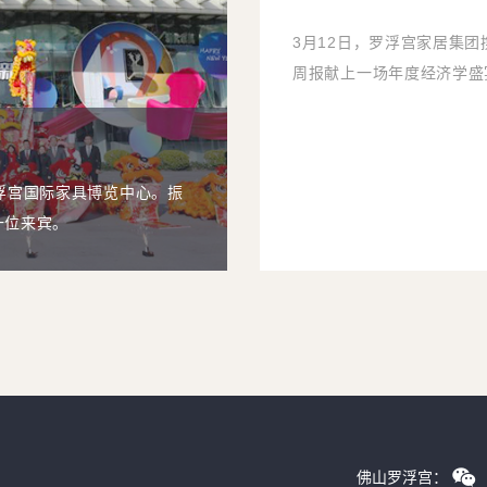
3月12日，罗浮宫家居集团
周报献上一场年度经济学盛
八届诺奖得主中国行”于罗
广场盛大上演！第八届诺奖
国行活动现场-罗浮宫星座
浮宫国际家具博览中心。振
一位来宾。
佛山罗浮宫：