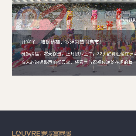
开宫了！舞狮纳福，罗浮宫热闹启市！
舞狮纳福，喧天锣鼓。正月初八上午，32头醒狮汇聚在罗
奋人心的锣鼓声响彻云霄，将喜气与祝福传递给在场的每