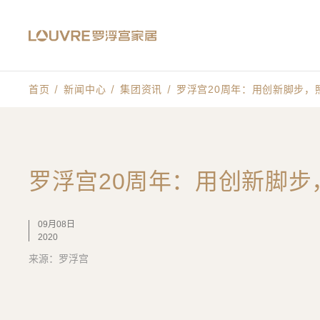
首页
新闻中心
集团资讯
罗浮宫20周年：用创新脚步，
罗浮宫20周年：用创新脚步
09月08日
2020
来源：罗浮宫