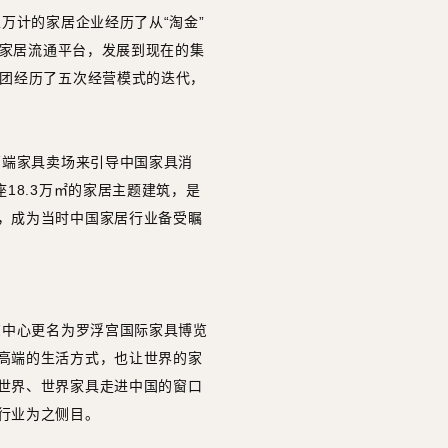
万计的家居企业经历了从“淘金”
纯家居流通平台，发展到现在的集
集团经历了五次经营模式的迭代，
高端家具卖场来引导中国家具消
18.3万㎡的家居主题建筑，是
，成为当时中国家居行业备受瞩
览中心更名为罗浮宫国际家具博览
高端的生活方式，也让世界的家
世界、世界家具走进中国的窗口
行业为之侧目。