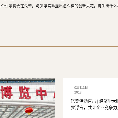
企业家将会在戈壁，与罗浮宫碰撞出怎么样的创新火花，诞生出什么
03月13日
2018
诺奖活动直击 | 经济学大
罗浮宫，共寻企业竞争力