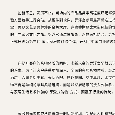
创新不息，发展不止。当场内的产品品类丰富程度已足够满
验方面着手进行突破。从硬件到软件，罗浮宫参照最高标准进
堂、再现文艺复兴辉煌的金色大厅、充满香榭丽舍大街风情的
的世界家居文化之旅。罗浮宫通过将旅游、购物有机结合，给客户
正式升级为第三代-国际家居商旅综合体，开创了中国商业旅游
在提升客户的购物体验的同时，求新求变的罗浮宫早就意识
的追求。为了让客户获得更加深入、全面的家居购物体验，经过
酒店。六国名厨美食、天际酒吧、户外花园、空中草坪、水疗中
物不再是单纯的家具卖场逛购，而是以家居场景的浸入式体验
与家居生活艺术体验的“享受式购物”方式，颠覆了行业的传统
家居的元素构成从原来单一的功能实现，到贴近人们精神层