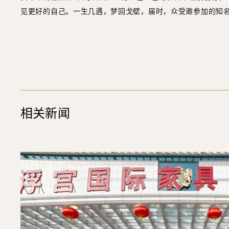
见更好的自己。一生几遇，梦回戈壁，届时，众受邀参加的知名
相关新闻