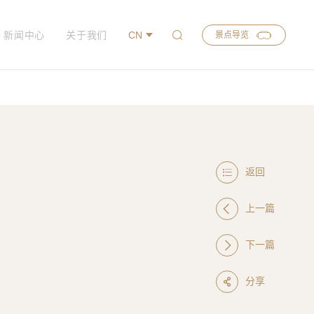
新闻中心
关于我们
CN
景点导览
返回
上一篇
下一篇
分享