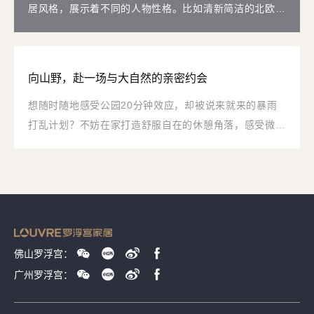
居风格，展示着不同的人物性格。比如清新简洁的北欧
风，往往体现屋主崇尚自然简约的精致主义属性.
向山野，赴一场与大自然的亲密约会
想随时随地感受公园20分钟效应，却被说来就来的暴雨
打乱计划？不妨在家打造舒服自在的休憩角落，感受微风
的轻抚，与自然亲密相拥，静享舒适 keep住「松弛感」
状态，日光20分钟效应，畅享自然的洗礼。
佛山罗浮宫：
广州罗浮宫：