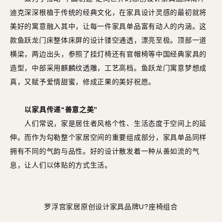
迪克深深根植于传统的经典文化，在家具设计灵感的最初就将
美好的寓意融入其中，让每一件家具单品富有动人的内涵。这
款鱼跃龙门床整体床屏的设计镂空通透，漂亮至极。顶部一道
横梁，两边出头，参照了挂灯椅还有官帽椅等中国经典家具的
造型，中部采用麒麟纹透雕，工艺高档。鱼跃龙门寓意梦想成
真，又赋予爱情甜蜜，修成正果的美好祝愿。
以家具传递“善意之美”
人们常说，家是居住者风格个性、生活态度于空间上的延
伸。而作为勾勒整个家居空间的重要组成部分，家具单品同样
拥有不同的气韵与品性。好的设计散发着一种从善如流的气
息，让人们以体贴的方式生活。
罗浮宫家居原创设计家具品牌U?座椅组合