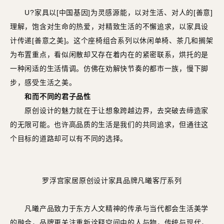
U?家具以[中国基因]为灵感源能，以对生活、对人的[善意]
理解，饱含对生命的热爱，对精致生活的不懈追求，以家具设
计传递[善意之美]。这个座椅组合系列以休闲单椅、茶几和搁架
为布置重点，看似闲散却又存在着内在的紧密联系，烘托的是
一种闲适的生活情调。仿佛在劝解快节奏的都市一族，慢下脚
步，感受生活之美。
和而不同的君子品性
原创设计的魅力就在于让想象跨越边界，去突破去缔造家
的无限可能。也许高品质的生活是我们的共同追求，但通往这
个目标的道路却可以有不同的选择。
罗浮宫家居原创设计家具品牌凡曦客厅系列
凡曦产品致力于东方人文精神的传承与当代都会生活美学
的融合，品牌更关注重新诠释空间中的人与物，传统与现代，